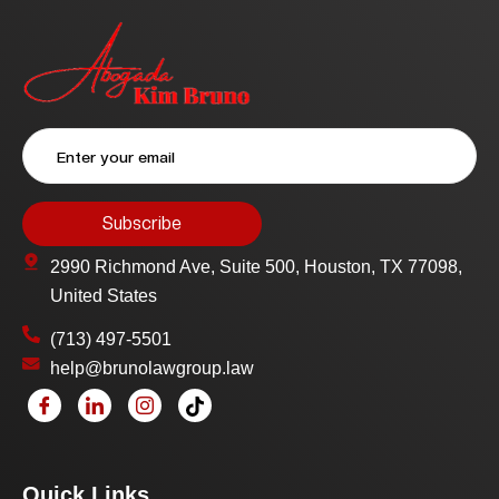
2990 Richmond Ave, Suite 500, Houston, TX 77098,
United States
(713) 497-5501
help@brunolawgroup.law
Quick Links