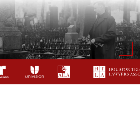
Cómo Una Abogada De
Muerte Injusta En
Webster Apoya A Las