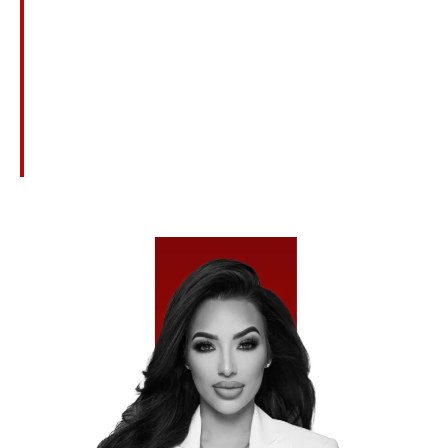
Peligrosos
Negligencia O Abuso En Hogares De
Ancianos
Reclamos Civiles Derivados De Conductas
Criminales