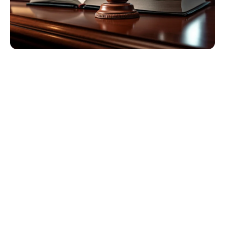
¿Qué Compensación
Pueden Recuperar Las
Familias?
Aunque Ninguna Cantidad De Compensación Puede
Reemplazar A Su Ser Querido, Una Demanda Por Muerte
Injusta Puede Brindar Apoyo Y Ayudar A Asegurar El