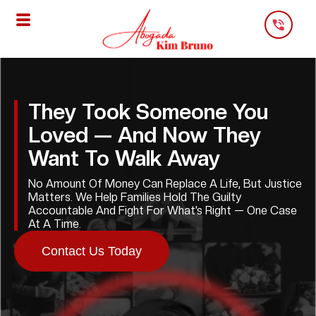
Skip
To
Content
They Took Someone You
Loved — And Now They
Want To Walk Away
No Amount Of Money Can Replace A Life, But Justice
Matters. We Help Families Hold The Guilty
Accountable And Fight For What’s Right — One Case
At A Time.
Contact Us Today