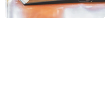
Causas Frecuentes De
Muerte Injusta En
Webster
La Muerte Injusta Puede Ocurrir En Cualquier Lugar
Donde Se Descuide La Seguridad. Algunos De Los Casos
Más Comunes Que Maneja La Abogada Kim Bruno
Incluyen: