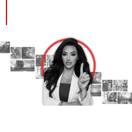
Daños Punitivos En Casos De Negligencia
Grave O Mala Conducta Temeraria